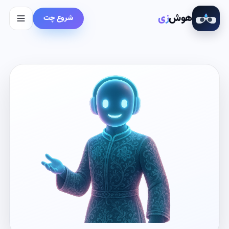
هوش‌
زی
شروع چت